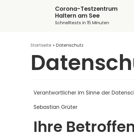
Zum
Corona-Testzentrum
Haltern am See
Inhalt
Schnelltests in 15 Minuten
springen
Startseite
»
Datenschutz
Datensch
Verantwortlicher im Sinne der Datens
Sebastian Grüter
Ihre Betroffe